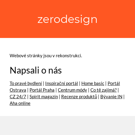
zerodesign
Webové stránky jsou v rekonstrukci.
Napsali o nás
To pravé bydlení
|
Inspirační portál
|
Home basic
|
Portál
Ostrava
|
Portál Praha
|
Centrum módy
|
Co tě zajímá?
|
CZ 24/7
|
Spirit magazín
|
Recenze produktů
|
Bývanie IN
|
Aha online